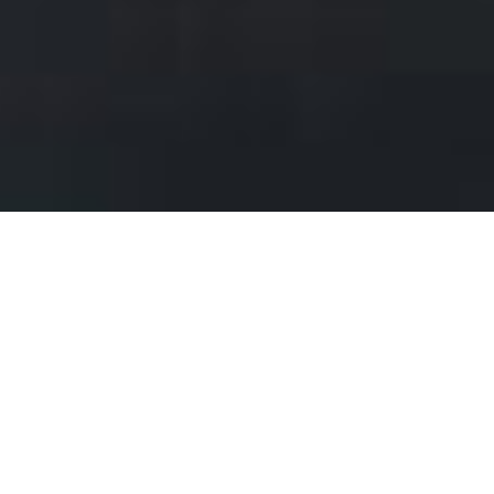
Mit Vestaxx werden Ihre
Fenster und
Glasflächen zur
smarten
Komfortheizung